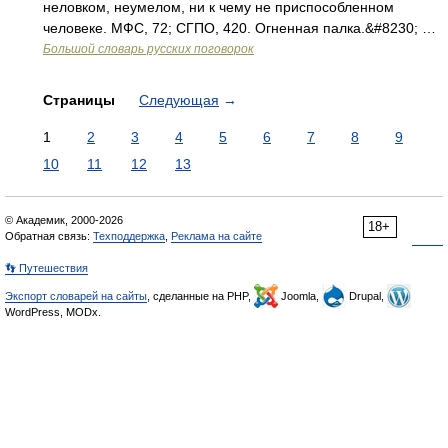
неловком, неумелом, ни к чему не приспособленном
человеке. МФС, 72; СГПО, 420. Огненная палка.&#8230; …
Большой словарь русских поговорок
Страницы
Следующая
→
1
2
3
4
5
6
7
8
9
10
11
12
13
© Академик, 2000-2026
18+
Обратная связь:
Техподдержка
,
Реклама на сайте
👣 Путешествия
Экспорт словарей на сайты
, сделанные на PHP,
Joomla,
Drupal,
WordPress, MODx.