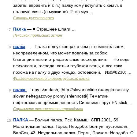
забить, вправить и т. п.) палку кому вступить с кем л. в
половую связь (о мужчине). 2. из муз …
Словарь русского арго
Палка
— ■ Страшнее шпаги …
7
Лексикон прописных истин
палка
— Палка о двух концах о чем н. сомнительном,
8
неопределенном, что может повлечь за собою
благоприятные и отрицательные последствия. Но ведь
психология, господа, хоть и глубокая вещь, а все таки
похожа на палку о двух концах. остоевский. Из&#8230; …
Фразеологический словарь русского языка
палка
— прут &mdash; [http://slovarionline.ru/anglo russkiy
9
slovar neftegazovoy promyishlennosti/] Тематики
нефтегазовая промышленность Синонимы прут EN stick …
Справочник технического переводчика
ПАЛКА
— Волчья палка. Пск. Камыш. СПП 2001, 59.
10
Молотильная палка. Горьк. Неодобр. Болтун, пустомеля.
БалСок, 43. Неудельная палка. Перм., Прикам. Неодобр. О