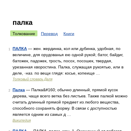
палка
Толкование
Перевод
Книги
ПАЛКА
— жен. жердинка, кол или дубинка, удобная, по
1
величине, для орудованья ею одной рукой; батог, байдиг,
батожек, падожек, трость, посох, посошек, твердая,
урезанная хворостина. Палка, служащая рукоятью, или в
деле, ·наз. по вещи глядя: косье, копеище …
Толковый словарь Даля
Палка
— Палка&#160; обычно длинный, прямой кусок
2
дерева, чаще всего ветка без листьев. Также палкой можно
считать длинный прямой предмет из любого вещества,
способного сохранять форму. В связи с доступностью
является одним из самых д …
Википедия