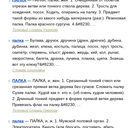
ПАЛКА
— ПАЛКА, палки, жен. 1. Очищенный от побегов
3
отрезок ветви или тонкого ствола дерева. 2. Трость для
хождения, посох. Ходить, опираясь на палку. 3. Предмет
такой формы из какого нибудь материала (разг.). Резиновая
палка. Палка красного сургуча. 4.&#8230; …
Толковый словарь Ушакова
палка
— Булава, дручок, дручина (дрюк, дрючок), дубина,
4
дубинка, жезл, клюка, костыль, палица, посох, прут, трость,
скипетр, стержень, хлыст; древко, жердь, кий, кол, рычаг,
хворостина; багета, дранка, лучина, планка, щепа. Знаешь
вот эту клюку?&#8230; …
Словарь синонимов
ПАЛКА
— ПАЛКА, и, жен. 1. Срезанный тонкий ствол или
5
срезанная прямая ветка дерева без сучков. Сломить палку.
Сухие палки. Худой как п. кто н. (об очень худом человеке).
2. Длинный тонкий предмет в форме прямой ветки дерева.
Привязать флаг на палку.&#8230; …
Толковый словарь Ожегова
палка
— ПАЛКА, и, ж. 1. Мужской половой орган. 2.
6
Электрогитара. Кинуть (или бросить, поставить, вбить,